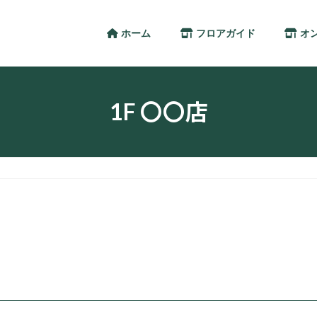
ホーム
フロアガイド
オ
1F 〇〇店