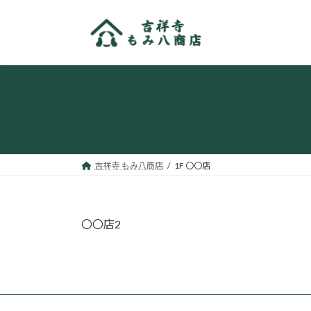
コ
ナ
ン
ビ
テ
ゲ
ン
ー
ツ
シ
へ
ョ
ス
ン
キ
に
ッ
移
プ
動
吉祥寺 もみ八商店
1F 〇〇店
〇〇店2