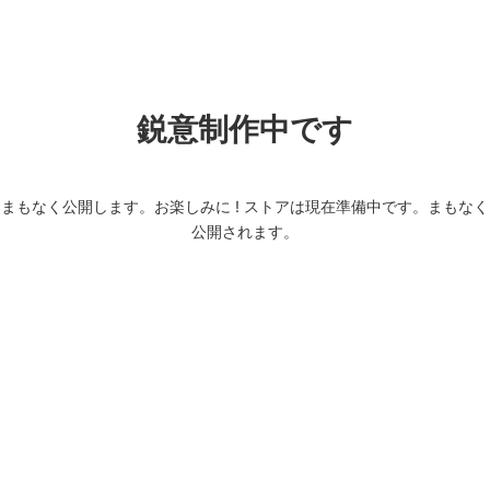
コ
ナ
ン
ビ
テ
ゲ
ン
ー
ツ
シ
鋭意制作中です
へ
ョ
ス
ン
キ
に
ッ
移
まもなく公開します。お楽しみに ! ストアは現在準備中です。まもなく
プ
動
公開されます。